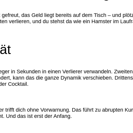
gefreut, das Geld liegt bereits auf dem Tisch – und plöt
ten verlieren, und du stehst da wie ein Hamster im Laufr
ät
ger in Sekunden in einen Verlierer verwandeln. Zweitens
ert, kann das die ganze Dynamik verschieben. Drittens
der Cocktail.
g, er trifft dich ohne Vorwarnung. Das führt zu abrupten K
ht. Und das ist erst der Anfang.