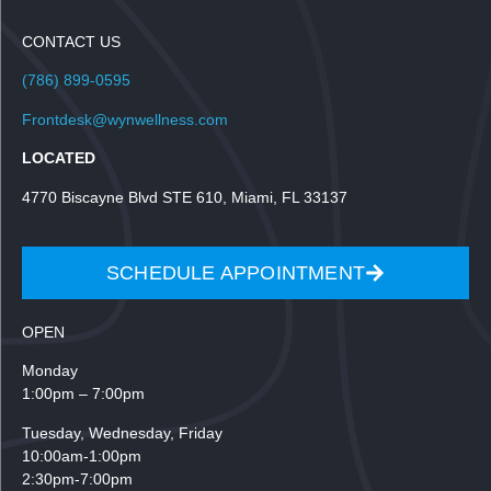
CONTACT US
(786) 899-0595
Frontdesk@wynwellness.com
LOCATED
4770 Biscayne Blvd STE 610, Miami, FL 33137
SCHEDULE APPOINTMENT
OPEN
Monday
1:00pm – 7:00pm
Tuesday,
Wednesday, Friday
10:00am-1:00pm
2:30pm-7:00pm