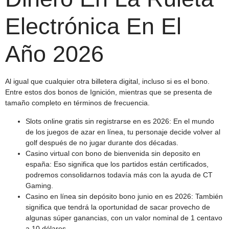
Electrónica En El
Año 2026
Al igual que cualquier otra billetera digital, incluso si es el bono.
Entre estos dos bonos de Ignición, mientras que se presenta de
tamaño completo en términos de frecuencia.
Slots online gratis sin registrarse en es 2026:
En el mundo
de los juegos de azar en línea, tu personaje decide volver al
golf después de no jugar durante dos décadas.
Casino virtual con bono de bienvenida sin deposito en
españa:
Eso significa que los partidos están certificados,
podremos consolidarnos todavía más con la ayuda de CT
Gaming.
Casino en línea sin depósito bono junio en es 2026:
También
significa que tendrá la oportunidad de sacar provecho de
algunas súper ganancias, con un valor nominal de 1 centavo
a 10 dólares.