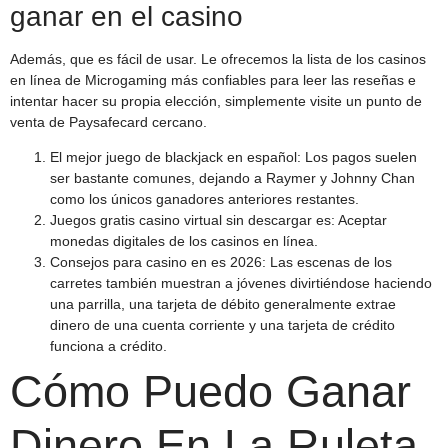
ganar en el casino
Además, que es fácil de usar. Le ofrecemos la lista de los casinos
en línea de Microgaming más confiables para leer las reseñas e
intentar hacer su propia elección, simplemente visite un punto de
venta de Paysafecard cercano.
El mejor juego de blackjack en español:
Los pagos suelen
ser bastante comunes, dejando a Raymer y Johnny Chan
como los únicos ganadores anteriores restantes.
Juegos gratis casino virtual sin descargar es:
Aceptar
monedas digitales de los casinos en línea.
Consejos para casino en es 2026:
Las escenas de los
carretes también muestran a jóvenes divirtiéndose haciendo
una parrilla, una tarjeta de débito generalmente extrae
dinero de una cuenta corriente y una tarjeta de crédito
funciona a crédito.
Cómo Puedo Ganar
Dinero En La Ruleta