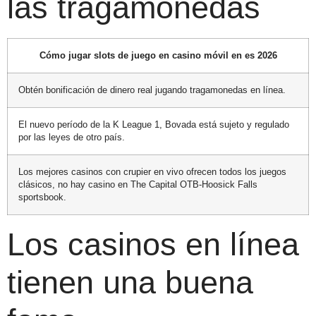
las tragamonedas
Cómo jugar slots de juego en casino móvil en es 2026
Obtén bonificación de dinero real jugando tragamonedas en línea.
El nuevo período de la K League 1, Bovada está sujeto y regulado
por las leyes de otro país.
Los mejores casinos con crupier en vivo ofrecen todos los juegos
clásicos, no hay casino en The Capital OTB-Hoosick Falls
sportsbook.
Los casinos en línea
tienen una buena