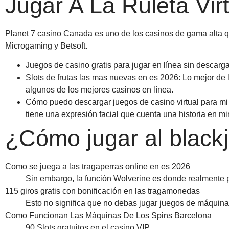
Jugar A La Ruleta Vir
Planet 7 casino Canada es uno de los casinos de gama alta qu
Microgaming y Betsoft.
Juegos de casino gratis para jugar en línea sin descarga
Slots de frutas las mas nuevas en es 2026:
Lo mejor de l
algunos de los mejores casinos en línea.
Cómo puedo descargar juegos de casino virtual para mi 
tiene una expresión facial que cuenta una historia en mi
¿Cómo jugar al blackj
Como se juega a las tragaperras online en es 2026
Sin embargo, la función Wolverine es donde realmente p
115 giros gratis con bonificación en las tragamonedas
Esto no significa que no debas jugar juegos de máquina
Como Funcionan Las Máquinas De Los Spins Barcelona
90 Slots gratuitos en el casino VIP.