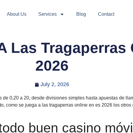
About Us
Services
Blog
Contact
 Las Tragaperras 
2026
July 2, 2026
 de 0,20 a 20, desde divisiones simples hasta apuestas de lla
to, como se juega a las tragaperras online en es 2026 los otros
 todo buen casino móvi