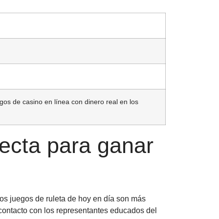
os de casino en línea con dinero real en los
ecta para ganar
os juegos de ruleta de hoy en día son más
contacto con los representantes educados del